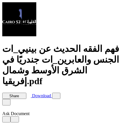
فهم الفقه الحديث عن بينيي_ات
الجنس والعابرين_ات جندريًا في
الشرق الأوسط وشمال
إفريقيا.pdf
Download
Share
Ask Document